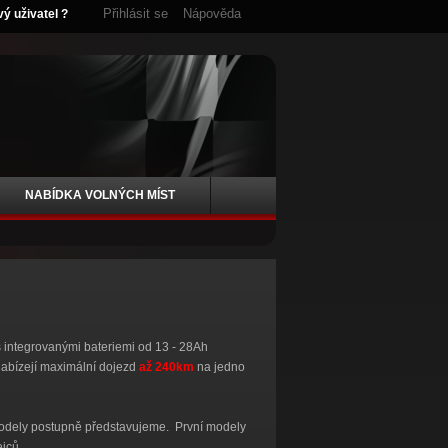
Přihlásit se
Nápověda
vý uživatel ?
NABÍDKA VOLNÝCH MÍST
 integrovanými bateriemi od 13 - 28Ah
 nabízejí maximální dojezd
až 240km
na jedno
modely postupně představujeme. První modely
ejců.