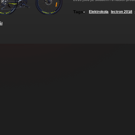
Tags:
Elektrokola
lectron 2018
ál
Modely 2018 s maximální dojezdem