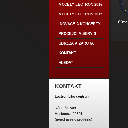
MODELY LECTRON 2016
MODELY LECTRON 2015
Číst d
INOVACE A KONCEPTY
PRODEJCI A SERVIS
ÚDRŽBA A ZÁRUKA
KONTAKT
HLEDAT
KONTAKT
Lectron bike centrum
Nádražní 509
Hustopeče 69301
(nejedná se o prodejnu)