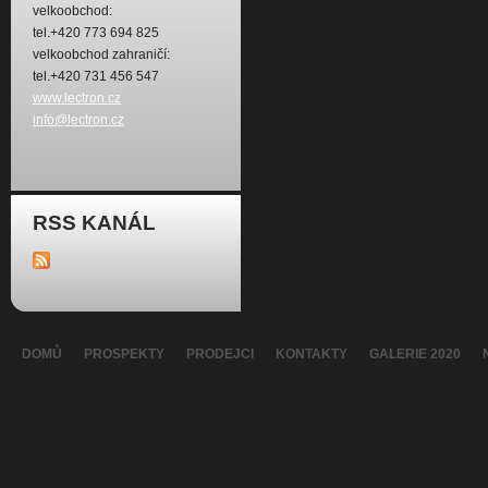
velkoobchod:
tel.+420 773 694 825
velkoobchod zahraničí:
tel.+420 731 456 547
www.lectron.cz
info@lectron.cz
RSS KANÁL
DOMŮ
PROSPEKTY
PRODEJCI
KONTAKTY
GALERIE 2020