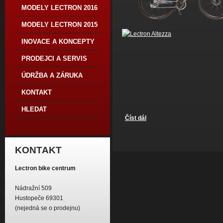
MODELY LECTRON 2016
MODELY LECTRON 2015
INOVACE A KONCEPTY
PRODEJCI A SERVIS
ÚDRŽBA A ZÁRUKA
KONTAKT
HLEDAT
Číst dál
Modely Lectron 2015
KONTAKT
Lectron bike centrum
Nádražní 509
Hustopeče 69301
(nejedná se o prodejnu)