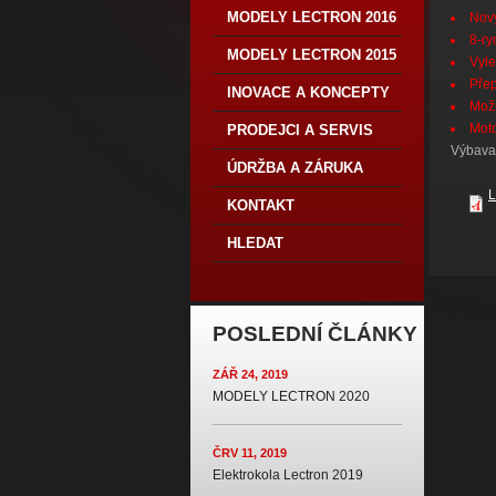
MODELY LECTRON 2016
Nov
8-ry
MODELY LECTRON 2015
Vyle
Přep
INOVACE A KONCEPTY
Možn
Mot
PRODEJCI A SERVIS
Výbava 
ÚDRŽBA A ZÁRUKA
L
KONTAKT
HLEDAT
POSLEDNÍ ČLÁNKY
ZÁŘ 24, 2019
MODELY LECTRON 2020
ČRV 11, 2019
Elektrokola Lectron 2019