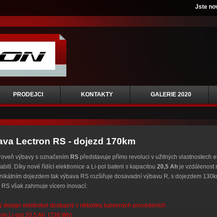
Jste no
PRODEJCI
KONTAKTY
GALERIE 2020
va Lectron RS - dojezd 170km
roveň výbavy s označením
RS
představuje přímo revoluci v užitných vlastnostech e
abití. Díky nové řídící elektronice a Li-pol baterii s kapacitou
20,5 Ah
je vzdálenost 
nikátním dojezdem tak výbava RS rozšiřuje dosavadní výbavu R, s dojezdem 130km 
RS však zahrnuje vícero inovací:
 design elektrokol dostupný v několika barevných provedeních
rie Li-pol 20,5 Ah (738 Wh)