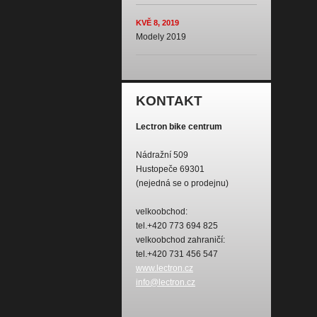
KVĚ 8, 2019
Modely 2019
KONTAKT
Lectron bike centrum
Nádražní 509
Hustopeče 69301
(nejedná se o prodejnu)
velkoobchod:
tel.+420 773 694 825
velkoobchod zahraničí:
tel.+420 731 456 547
www.lectron.cz
info@lectron.cz