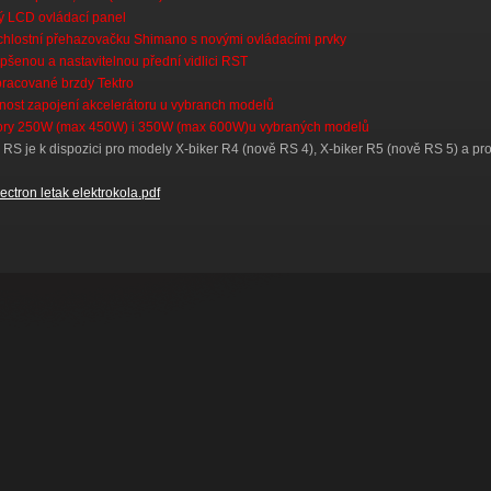
ý LCD ovládací panel
chlostní přehazovačku Shimano s novými ovládacími prvky
pšenou a nastavitelnou přední vidlici RST
racované brzdy Tektro
ost zapojení akcelerátoru u vybranch modelů
ory 250W (max 450W) i 350W (max 600W)u vybraných modelů
RS je k dispozici pro modely X-biker R4 (nově RS 4), X-biker R5 (nově RS 5) a pro
ectron letak elektrokola.pdf