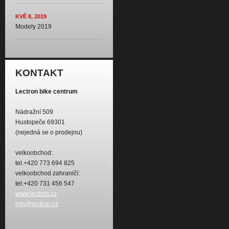
KVĚ 8, 2019
Modely 2019
KONTAKT
Lectron bike centrum
Nádražní 509
Hustopeče 69301
(nejedná se o prodejnu)
velkoobchod:
tel.+420 773 694 825
velkoobchod zahraničí:
tel.+420 731 456 547
www.lectron.cz
info@lectron.cz