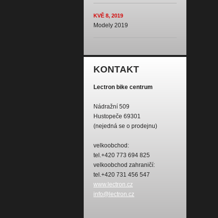
KVĚ 8, 2019
Modely 2019
KONTAKT
Lectron bike centrum
Nádražní 509
Hustopeče 69301
(nejedná se o prodejnu)
velkoobchod:
tel.+420 773 694 825
velkoobchod zahraničí:
tel.+420 731 456 547
www.lectron.cz
info@lectron.cz