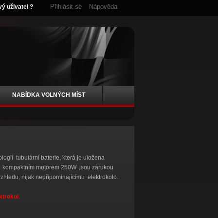
Přihlásit se
Nápověda
vý uživatel ?
NABÍDKA VOLNÝCH MÍST
ogií tubulární baterie, která je uložena
í s kompaktním motorem 250W jsou zárukou
vzhledu, nijak nepřipomínajícímu elektrokolo.
ktrokol.