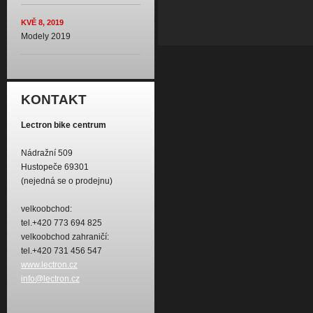
KVĚ 8, 2019
Modely 2019
KONTAKT
Lectron bike centrum
Nádražní 509
Hustopeče 69301
(nejedná se o prodejnu)
velkoobchod:
tel.+420 773 694 825
velkoobchod zahraničí:
tel.+420 731 456 547
www.lectron.cz
info@lectron.cz